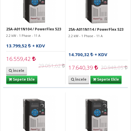
25A-A011N104 / PowerFlex 523
25A-A011N114 / PowerFlex 523
2.2 kW - 1 Phase - 11 A
2.2 kW - 1 Phase - 11 A
13.799,52
+ KDV
14.700,32
+ KDV
16.559,42
29.051,62
17.640,39
30.948,05
İncele
Sepete Ekle
İncele
Sepete Ekle