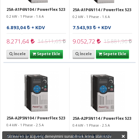
25A-A1P6N104 / PowerFlex 523
25A-A1P6N114 / PowerFlex 523
0.2 kW - 1 Phase - 1.6 A
0.2 kW - 1 Phase - 1.6 A
6.893,04
+ KDV
7.543,93
+ KDV
8.271,64
9.052,72
14.511,65
15.881,96
İncele
Sepete Ekle
İncele
Sepete Ekle
25A-A2P5N104 / PowerFlex 523
25A-A2P5N114 / PowerFlex 523
0.4 kW - 1 Phase - 2.5 A
0.4 kW - 1 Phase - 2.5 A
×
7.371,59
+ KDV
8.061,27
+ KDV
Sizlere en iyi alışveriş deneyimini sunabilmek adına sitemizde