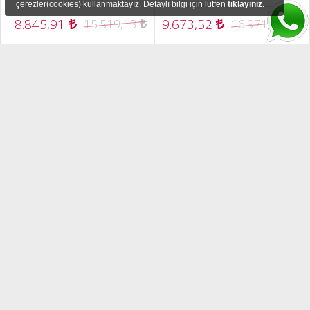
çerezler(cookies) kullanmaktayız. Detaylı bilgi için lütfen
tıklayınız.
8.845,91
9.673,52
15.519,13
16.971,09
İncele
Sepete Ekle
İncele
Sepete Ekle
25A-A4P8N104 / PowerFlex 523
25A-A4P8N114 / PowerFlex 523
0.75 kW - 1 Phase - 4.8 A
0.75 kW - 1 Phase - 4.8 A
9.325,21
+ KDV
10.605,42
+ KDV
11.190,25
19.632,02
12.726,50
22.327,19
İncele