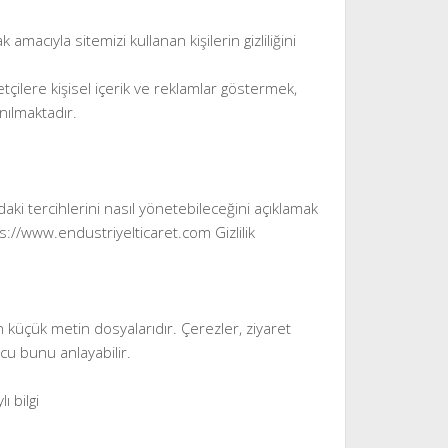
macıyla sitemizi kullanan kişilerin gizliliğini
etçilere kişisel içerik ve reklamlar göstermek,
anılmaktadır.
daki tercihlerini nasıl yönetebileceğini açıklamak
tps://www.endustriyelticaret.com Gizlilik
an küçük metin dosyalarıdır. Çerezler, ziyaret
nucu bunu anlayabilir.
ı bilgi