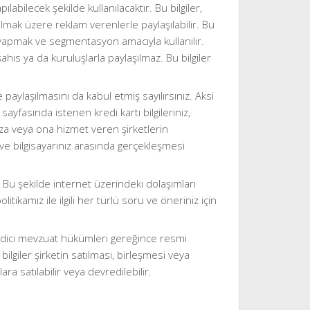
pılabilecek şekilde kullanılacaktır. Bu bilgiler,
 olmak üzere reklam verenlerle paylaşılabilir. Bu
mlar yapmak ve segmentasyon amacıyla kullanılır.
şahıs ya da kuruluşlarla paylaşılmaz. Bu bilgiler
e paylaşılmasını da kabul etmiş sayılırsınız. Aksi
fasında istenen kredi kartı bilgileriniz,
aza veya ona hizmet veren şirketlerin
 bilgisayarınız arasında gerçekleşmesi
r. Bu şekilde internet üzerindeki dolaşımları
itikamız ile ilgili her türlü soru ve öneriniz için
redici mevzuat hükümleri gereğince resmi
iler şirketin satılması, birleşmesi veya
a satılabilir veya devredilebilir.