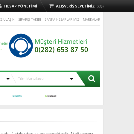
HESAP YÖNETİMİ
ALIŞVERİŞ SEPETİNİZ
(BOŞ)
ZE ULAŞIN
SİPARİŞ TAKİBİ
BANKA HESAPLARIMIZ
MARKALAR
-posta vb…) sizlerden talep etmektedir. Mağazamız