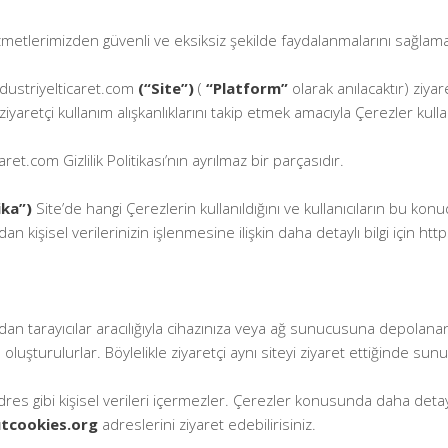
izmetlerimizden güvenli ve eksiksiz şekilde faydalanmalarını sağlamak a
dustriyelticaret.com
(“Site”)
(
“Platform”
olarak anılacaktır) ziyar
 ziyaretçi kullanım alışkanlıklarını takip etmek amacıyla Çerezler kull
et.com Gizlilik Politikası’nın ayrılmaz bir parçasıdır.
ika”)
Site’de hangi Çerezlerin kullanıldığını ve kullanıcıların bu konu
dan kişisel verilerinizin işlenmesine ilişkin daha detaylı bilgi için ht
fından tarayıcılar aracılığıyla cihazınıza veya ağ sunucusuna depolan
an oluşturulurlar. Böylelikle ziyaretçi aynı siteyi ziyaret ettiğinde su
 adres gibi kişisel verileri içermezler. Çerezler konusunda daha detayl
tcookies.org
adreslerini ziyaret edebilirisiniz.