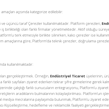
 amaçları açısında kategorize edilebilir:
i ve üçüncü taraf Çerezler kullanılmaktadır. Platform çerezleri,
End
le iş birlikteliği olan farklı firmalar yönetmektedir. Aktif olduğu süre
tform’u terk etmesiyle birlikte silinirken, kalıcı çerezler ise kullanım
anım amaçlarına göre, Platform’da teknik çerezler, doğrulama çerezle
nda kullanılmaktadır:
onları gerçekleştirmek. Örneğin,
Endüstriyel Ticaret
üyelerinin, ür
farklı sayfaları ziyaret ederken tekrar şifre girmelerine gerek ka
erinde çalıştığı farklı sunucuların entegrasyonu, Platform’u ziyaret
çilerin aradıklarını bulmalarının kolaylaştırılması. Platform’un işlev
 medya mecralarına paylaşımda bulunmak, Platform’u ziyaret eden z
sı Kişiselleştirme, hedefleme ve reklamcılık faaliyeti gerçekleştirme