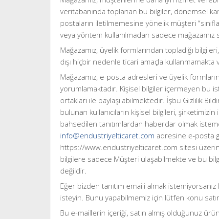
veritabanında toplanan bu bilgiler, dönemsel ka
postaların iletilmemesine yönelik müşteri “sınıfl
veya yöntem kullanılmadan sadece mağazamız sites
Mağazamız, üyelik formlarından topladığı bilgiler
dışı hiçbir nedenle ticari amaçla kullanmamakta
Mağazamız, e-posta adresleri ve üyelik formlarında 
yorumlamaktadır. Kişisel bilgiler içermeyen bu is
ortakları ile paylaşılabilmektedir. İşbu Gizlilik Bi
bulunan kullanıcıların kişisel bilgileri, şirketimizi
bahsedilen tanıtımlardan haberdar olmak isteme
info@endustriyelticaret.com
adresine e-posta gö
https://www.endustriyelticaret.com sitesi üzerind
bilgilere sadece Müşteri ulaşabilmekte ve bu bil
değildir.
Eğer bizden tanıtım emaili almak istemiyorsanız
isteyin. Bunu yapabilmemiz için lütfen konu satır
Bu e-maillerin içeriği, satın almış olduğunuz ürün 