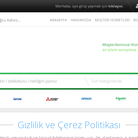
Merhaba, üye girişi yapmak için
tıklayın.
ğru Adres...
ANASAYFA
HAKKIMIZDA
MÜŞTERİ HİZMETLERİ
Bİ
Gizlilik ve Çerez Politikası
k amacıyla bazı kişisel bilgilerinizi (isim, yaş, ilgi alanlarınız, e