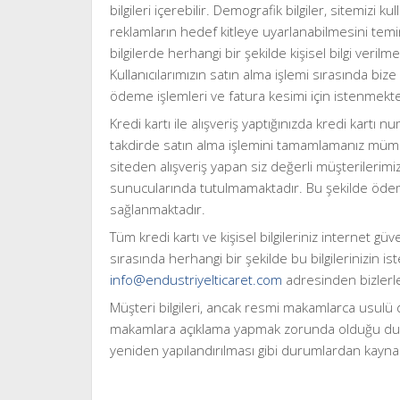
bilgileri içerebilir. Demografik bilgiler, sitemizi k
reklamların hedef kitleye uyarlanabilmesini temin 
bilgilerde herhangi bir şekilde kişisel bilgi verilm
Kullanıcılarımızın satın alma işlemi sırasında bize
ödeme işlemleri ve fatura kesimi için istenmekte
Kredi kartı ile alışveriş yaptığınızda kredi kartı 
takdirde satın alma işlemini tamamlamanız mümkün
siteden alışveriş yapan siz değerli müşterilerim
sunucularında tutulmamaktadır. Bu şekilde ödem
sağlanmaktadır.
Tüm kredi kartı ve kişisel bilgileriniz internet gü
sırasında herhangi bir şekilde bu bilgilerinizin ist
info@endustriyelticaret.com
adresinden bizlerle 
Müşteri bilgileri, ancak resmi makamlarca usulü
makamlara açıklama yapmak zorunda olduğu duruml
yeniden yapılandırılması gibi durumlardan kaynakl