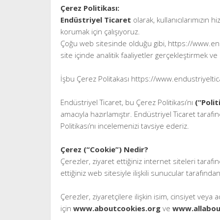
Çerez Politikası:
Endüstriyel Ticaret
olarak, kullanıcılarımızın h
korumak için çalışıyoruz.
Çoğu web sitesinde olduğu gibi, https://www.en
site içinde analitik faaliyetler gerçekleştirmek ve
İşbu Çerez Politakası https://www.endustriyelticar
Endüstriyel Ticaret, bu Çerez Politikası’nı
(“Polit
amacıyla hazırlamıştır. Endüstriyel Ticaret tarafın
Politikası’nı incelemenizi tavsiye ederiz.
Çerez (“Cookie”) Nedir?
Çerezler, ziyaret ettiğiniz internet siteleri tara
ettiğiniz web sitesiyle ilişkili sunucular tarafınd
Çerezler, ziyaretçilere ilişkin isim, cinsiyet veya
için
www.aboutcookies.org
ve
www.allabou