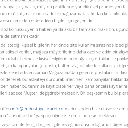
mpanya çalışmaları, müşteri profillerine yönelik özel promosyon fa
andırma” çalışmalarında sadece mağazamız tarafından kullanılmaktadır
i üzerinden elde edilen bilgiler için geçerlidir.
i, söz konusu üyenin haberi ya da aksi bir talimatı olmaksızın, üçünc
 ve de satmamaktadır.
istediği kişisel bilgilerin haricinde site kullanımı sırasında izlediği
tatistiksel veriler, mağaza müşterilerine daha özel ve etkin bir al
ldirimini kabul etmekle kişisel bilgilerinizin mağaza iş ortakları ile p
n iletişim kampanyaları (e-posta, bülten vs.) dâhilinde kullanıcıya bilgi
zlerse istedikleri zaman Mağazamız’dan gelen e-postaların alt kıs
ndererek bu aktiviteyi durdurabilirler. Yeni kampanyalar hakkında bi
en haber bültenimize kayıt olabilirler veya daha önceki kayıtlarını s
gileri sadece Müşteri değiştirebilmektedir. Bir başkasının bu bilgi
 lütfen
info@endustriyelticaret.com
adresinden bize ulaşın ve email
ına "Unsubscribe" yazıp içeriğine ise email adresinizi ekleyin.
veya ürünlerle ilgili bilgiler, ilgileneceğinizi düşündüğümüz diğer di