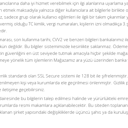
ullanıcılarına daha iyi hizmet verebilmek için ilgi alanlarına uyarlama ya
etmek maksadıyla yalnızca diğer kullanıcılara ait bilgilerle birlikte
ez, sadece grup olarak kullanıcı eğilimleri ile ilgili bir takım çıkarı
 vermiş olduğu TC kimlik, vergi numaraları, kişilerin izni olmadıkça 3.
dir.
numarası, son kullanma tarihi, CVV2 ve benzeri bilgileri bankalarımız il
 değildir. Bu bilgiler sistemimizde kesinlikte saklanmaz. Ödeme say
izin güvenliğini en üst seviyede tutmak amacıyla hiçbir şekilde mağ
eye yönelik tüm işlemlerin Mağazamız ara yüzü üzerinden banka ve
venlik standardı olan SSL Secure sistemi ile 128 bit ile şifrelenmişti
enilmeyen kişi veya kurumlarda ele geçirilmesi önlenmiştir. Gizlilik pol
iletişime geçebilirsiniz.
 dairesinde bu bilgilerin talep edilmesi halinde ve yürürlükteki em
arda resmi makamlara açıklanabilecektir. Bu siteden toplanan bilg
anan şirket yapısındaki değişikliklerde üçüncü şahıs ya da kuruluşlar