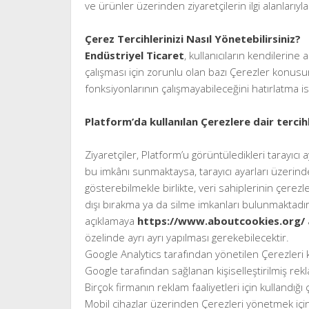
ve ürünler üzerinden ziyaretçilerin ilgi alanlarıyl
Çerez Tercihlerinizi Nasıl Yönetebilirsiniz?
Endüstriyel Ticaret
, kullanıcıların kendilerine
çalışması için zorunlu olan bazı Çerezler konusu
fonksiyonlarının çalışmayabileceğini hatırlatma is
Platform’da kullanılan Çerezlere dair tercihl
Ziyaretçiler, Platform’u görüntüledikleri tarayıcı a
bu imkânı sunmaktaysa, tarayıcı ayarları üzerinde
gösterebilmekle birlikte, veri sahiplerinin çere
dışı bırakma ya da silme imkanları bulunmaktadır.
açıklamaya
https://www.aboutcookies.org/
özelinde ayrı ayrı yapılması gerekebilecektir.
Google Analytics tarafından yönetilen Çerezleri
Google tarafından sağlanan kişiselleştirilmiş r
Birçok firmanın reklam faaliyetleri için kullandığ
Mobil cihazlar üzerinden Çerezleri yönetmek için 