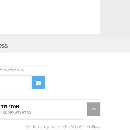
imize abone olun.
TELEFON
+90 282 653 87 50
ÜYELİK SÖZLEŞMESİ
|
GİZLİLİK ve ÇEREZ POLİTİKASI