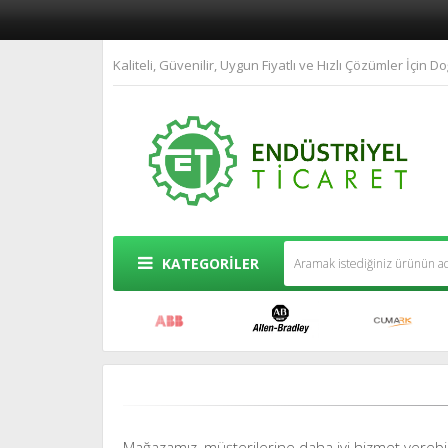
Kaliteli, Güvenilir, Uygun Fiyatlı ve Hızlı Çözümler İçin Do
KATEGORİLER
Mağazamız, müşterilerine daha iyi hizmet verebilme