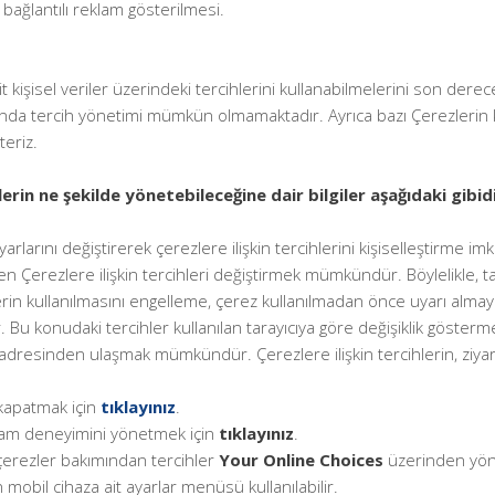
a bağlantılı reklam gösterilmesi.
 ait kişisel veriler üzerindeki tercihlerini kullanabilmelerini son de
nda tercih yönetimi mümkün olmamaktadır. Ayrıca bazı Çerezlerin kap
teriz.
erin ne şekilde yönetebileceğine dair bilgiler aşağıdaki gibidi
yarlarını değiştirerek çerezlere ilişkin tercihlerini kişiselleştirme im
n Çerezlere ilişkin tercihleri değiştirmek mümkündür. Böylelikle, t
zlerin kullanılmasını engelleme, çerez kullanılmadan önce uyarı alm
 Bu konudaki tercihler kullanılan tarayıcıya göre değişiklik gösterme
adresinden ulaşmak mümkündür. Çerezlere ilişkin tercihlerin, ziyaret
 kapatmak için
tıklayınız
.
eklam deneyimini yönetmek için
tıklayınız
.
ı çerezler bakımından tercihler
Your Online Choices
üzerinden yönet
mobil cihaza ait ayarlar menüsü kullanılabilir.