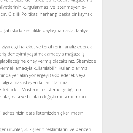
aliyetlerinin kurgulanması ve istenmeyen e-
. Gizlilik Politikası herhangi başka bir kaynak
ü şahıslarla kesinlikle paylaşmamakta, faaliyet
, ziyaretçi hareket ve tercihlerini analiz ederek
ışveriş deneyimi yaşatmak amacıyla mağaza iş
aylaşılabileceğine onay vermiş olacaksınız. Sitemizde
 vermek amacıyla kullanılabilir. Kullanıcılarımız
mında yer alan yönergeyi takip ederek veya
lgi almak isteyen kullanıcılarımız
ilebilirler. Müşterinin sisteme girdiği tüm
lere ulaşması ve bunları değiştirmesi mümkün
 adresinizin data listemizden çıkarılmasını
ğer ürünler, 3. kişilerin reklamlarını ve benzeri