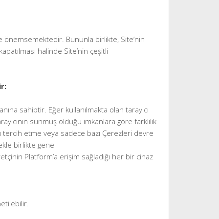
rece önemsemektedir. Bununla birlikte, Site’nin
atılması halinde Site’nin çeşitli
r:
kanına sahiptir. Eğer kullanılmakta olan tarayıcı
arayıcının sunmuş olduğu imkanlara göre farklılık
ayı tercih etme veya sadece bazı Çerezleri devre
kle birlikte genel
çinin Platform’a erişim sağladığı her bir cihaz
ilebilir.