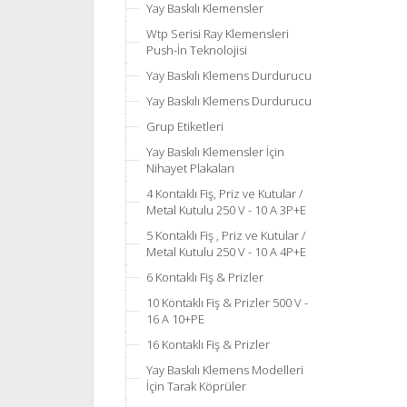
Yay Baskılı Klemensler
Wtp Serisi Ray Klemensleri
Push-İn Teknolojisi
Yay Baskılı Klemens Durdurucu
Yay Baskılı Klemens Durdurucu
Grup Etiketleri
Yay Baskılı Klemensler İçin
Nihayet Plakaları
4 Kontaklı Fiş, Priz ve Kutular /
Metal Kutulu 250 V - 10 A 3P+E
5 Kontaklı Fiş , Priz ve Kutular /
Metal Kutulu 250 V - 10 A 4P+E
6 Kontaklı Fiş & Prizler
10 Kontaklı Fiş & Prizler 500 V -
16 A 10+PE
16 Kontaklı Fiş & Prizler
Yay Baskılı Klemens Modelleri
İçin Tarak Köprüler