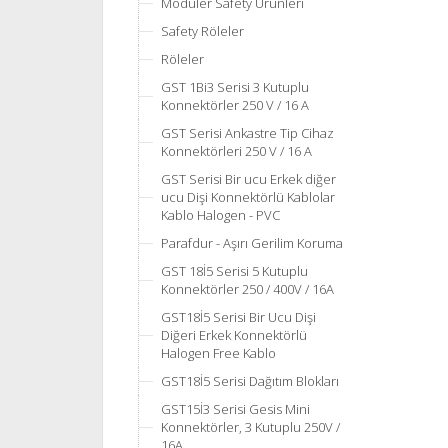
Moduler Safety Ürünleri
Safety Röleler
Röleler
GST 1Bi3 Serisi 3 Kutuplu
Konnektörler 250 V / 16 A
GST Serisi Ankastre Tip Cihaz
Konnektörleri 250 V / 16 A
GST Serisi Bir ucu Erkek diğer
ucu Dişi Konnektörlü Kablolar
Kablo Halogen - PVC
Parafdur - Aşırı Gerilim Koruma
GST 18İ5 Serisi 5 Kutuplu
Konnektörler 250 / 400V / 16A
GST18İ5 Serisi Bir Ucu Dişi
Diğeri Erkek Konnektörlü
Halogen Free Kablo
GST18İ5 Serisi Dağıtım Blokları
GST15İ3 Serisi Gesis Mini
Konnektörler, 3 Kutuplu 250V /
16A