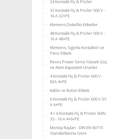
24 Kontaklı Fiş & Prizler
32 Kontaklı Fiş & Prizler 500 V -
16 A 32+PE
Klemens Dekafiks Etiketler
48 Kontaklı Fiş & Prizler 500 V -
16 A 48+PE
Klemens, Sigorta Kontaktör ve
Pano Etiketi
Revos Power Serisi Yüksek Güç
ve Akım Kapasiteli Ürünler
4 Kontaklı Fiş & Prizler 600 V -
82A 4+PE
Kablo ve Buton Etiketi
6 Kontaklı Fiş & Prizler 600 V 35
A 6+PE
4 + 6 Kontaklı Fiş & Prizler 600V
35 - 16 A 4+6+PE
Montaj Rayları - DIN EN 60715
Standartlarına Göre