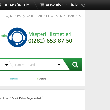
HESAP YÖNETİMİ
ALIŞVERİŞ SEPETİNİZ
(BOŞ)
ZE ULAŞIN
SİPARİŞ TAKİBİ
BANKA HESAPLARIMIZ
MARKALAR
,5mm² den 10mm² Kablo Seçenekleri