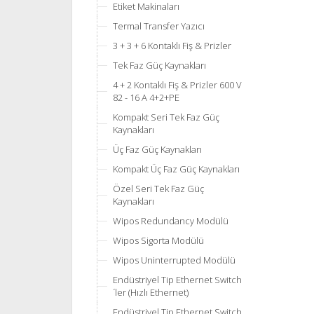
Etiket Makinaları
Termal Transfer Yazıcı
3 + 3 + 6 Kontaklı Fiş & Prizler
Tek Faz Güç Kaynakları
4 + 2 Kontaklı Fiş & Prizler 600 V
82 - 16 A 4+2+PE
Kompakt Seri Tek Faz Güç
Kaynakları
Üç Faz Güç Kaynakları
Kompakt Üç Faz Güç Kaynakları
Özel Seri Tek Faz Güç
Kaynakları
Wipos Redundancy Modülü
Wipos Sigorta Modülü
Wipos Uninterrupted Modülü
Endüstriyel Tip Ethernet Switch
´ler (Hızlı Ethernet)
Endüstriyel Tip Ethernet Switch