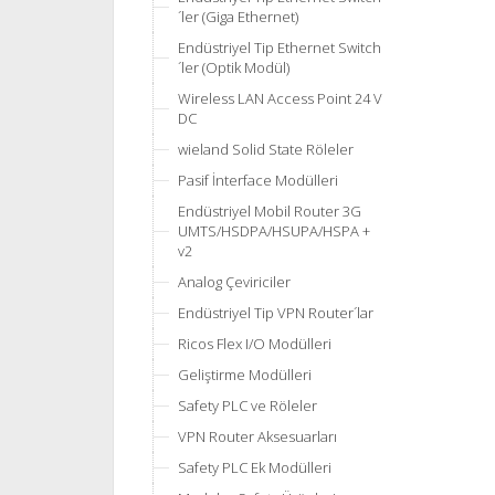
´ler (Giga Ethernet)
Endüstriyel Tip Ethernet Switch
´ler (Optik Modül)
Wireless LAN Access Point 24 V
DC
wieland Solid State Röleler
Pasif İnterface Modülleri
Endüstriyel Mobil Router 3G
UMTS/HSDPA/HSUPA/HSPA +
v2
Analog Çeviriciler
Endüstriyel Tip VPN Router´lar
Ricos Flex I/O Modülleri
Geliştirme Modülleri
Safety PLC ve Röleler
VPN Router Aksesuarları
Safety PLC Ek Modülleri