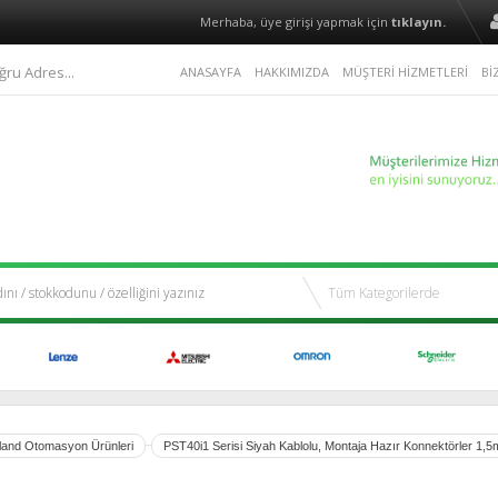
Merhaba, üye girişi yapmak için
tıklayın.
ğru Adres...
ANASAYFA
HAKKIMIZDA
MÜŞTERİ HİZMETLERİ
Bİ
land Otomasyon Ürünleri
PST40i1 Serisi Siyah Kablolu, Montaja Hazır Konnektörler 1