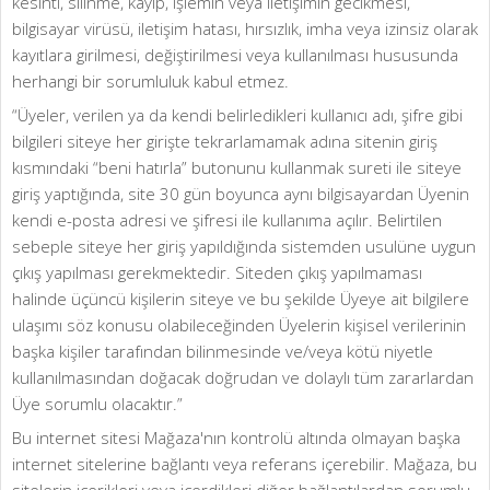
kesinti, silinme, kayıp, işlemin veya iletişimin gecikmesi,
bilgisayar virüsü, iletişim hatası, hırsızlık, imha veya izinsiz olarak
kayıtlara girilmesi, değiştirilmesi veya kullanılması hususunda
herhangi bir sorumluluk kabul etmez.
“Üyeler, verilen ya da kendi belirledikleri kullanıcı adı, şifre gibi
bilgileri siteye her girişte tekrarlamamak adına sitenin giriş
kısmındaki “beni hatırla” butonunu kullanmak sureti ile siteye
giriş yaptığında, site 30 gün boyunca aynı bilgisayardan Üyenin
kendi e-posta adresi ve şifresi ile kullanıma açılır. Belirtilen
sebeple siteye her giriş yapıldığında sistemden usulüne uygun
çıkış yapılması gerekmektedir. Siteden çıkış yapılmaması
halinde üçüncü kişilerin siteye ve bu şekilde Üyeye ait bilgilere
ulaşımı söz konusu olabileceğinden Üyelerin kişisel verilerinin
başka kişiler tarafından bilinmesinde ve/veya kötü niyetle
kullanılmasından doğacak doğrudan ve dolaylı tüm zararlardan
Üye sorumlu olacaktır.”
Bu internet sitesi Mağaza'nın kontrolü altında olmayan başka
internet sitelerine bağlantı veya referans içerebilir. Mağaza, bu