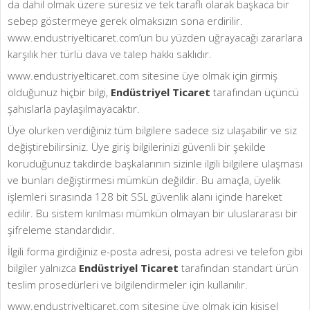
da dahil olmak üzere süresiz ve tek taraflı olarak başkaca bir
sebep göstermeye gerek olmaksızın sona erdirilir.
www.endustriyelticaret.com’un bu yüzden uğrayacağı zararlara
karşılık her türlü dava ve talep hakkı saklıdır.
www.endustriyelticaret.com sitesine üye olmak için girmiş
olduğunuz hiçbir bilgi,
Endüstriyel Ticaret
tarafından üçüncü
şahıslarla paylaşılmayacaktır.
Üye olurken verdiğiniz tüm bilgilere sadece siz ulaşabilir ve siz
değiştirebilirsiniz. Üye giriş bilgilerinizi güvenli bir şekilde
koruduğunuz takdirde başkalarının sizinle ilgili bilgilere ulaşması
ve bunları değiştirmesi mümkün değildir. Bu amaçla, üyelik
işlemleri sırasında 128 bit SSL güvenlik alanı içinde hareket
edilir. Bu sistem kırılması mümkün olmayan bir uluslararası bir
şifreleme standardıdır.
İlgili forma girdiğiniz e-posta adresi, posta adresi ve telefon gibi
bilgiler yalnızca
Endüstriyel Ticaret
tarafından standart ürün
teslim prosedürleri ve bilgilendirmeler için kullanılır.
www.endustriyelticaret.com sitesine üye olmak için kişisel