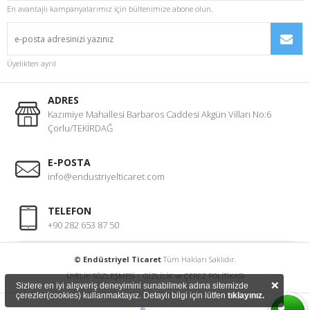
En avantajlı kampanyalarımız için bültenimize abone olun.
Üyelikten ayrıl
ADRES
Kazımiye Mahallesi Barbaros Caddesi Akgün Vilları No:6
Çorlu/TEKİRDAĞ
E-POSTA
info@endustriyelticaret.com
TELEFON
+90 282 653 87 50
© Endüstriyel Ticaret
Tüm Hakları Saklıdır.
ÜYELİK SÖZLEŞMESİ
|
GİZLİLİK ve ÇEREZ POLİTİKASI
×
Sizlere en iyi alışveriş deneyimini sunabilmek adına sitemizde
çerezler(cookies) kullanmaktayız. Detaylı bilgi için lütfen
tıklayınız.
®