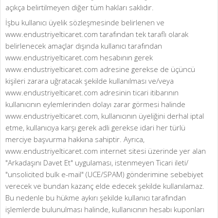
açıkça belirtilmeyen diğer tüm hakları saklıdır.
İşbu kullanıcı üyelik sözleşmesinde belirlenen ve
www.endustriyelticaret.com tarafından tek taraflı olarak
belirlenecek amaçlar dışında kullanıcı tarafından
www.endustriyelticaret.com hesabının gerek
www.endustriyelticaret.com adresine gerekse de üçüncü
kişileri zarara uğratacak şekilde kullanılması ve/veya
www.endustriyelticaret.com adresinin ticari itibarının
kullanıcının eylemlerinden dolayı zarar görmesi halinde
www.endustriyelticaret.com, kullanıcının üyeliğini derhal iptal
etme, kullanıcıya karşı gerek adli gerekse idari her türlü
merciye başvurma hakkına sahiptir. Ayrıca,
www.endustriyelticaret.com internet sitesi üzerinde yer alan
"Arkadaşını Davet Et" uygulaması, istenmeyen Ticari ileti/
"unsolicited bulk e-mail" (UCE/SPAM) gönderimine sebebiyet
verecek ve bundan kazanç elde edecek şekilde kullanılamaz.
Bu nedenle bu hükme aykırı şekilde kullanıcı tarafından
işlemlerde bulunulması halinde, kullanıcının hesabı kuponları