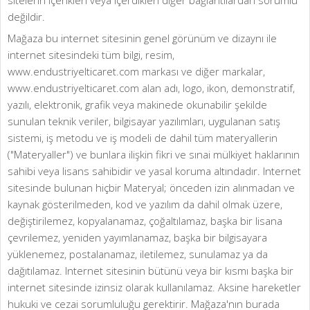
sitelerin içerikleri veya içerdikleri diğer bağlantılardan sorumlu
değildir.
Mağaza bu internet sitesinin genel görünüm ve dizaynı ile
internet sitesindeki tüm bilgi, resim,
www.endustriyelticaret.com markası ve diğer markalar,
www.endustriyelticaret.com alan adı, logo, ikon, demonstratif,
yazılı, elektronik, grafik veya makinede okunabilir şekilde
sunulan teknik veriler, bilgisayar yazılımları, uygulanan satış
sistemi, iş metodu ve iş modeli de dahil tüm materyallerin
("Materyaller") ve bunlara ilişkin fikri ve sınai mülkiyet haklarının
sahibi veya lisans sahibidir ve yasal koruma altındadır. Internet
sitesinde bulunan hiçbir Materyal; önceden izin alınmadan ve
kaynak gösterilmeden, kod ve yazılım da dahil olmak üzere,
değiştirilemez, kopyalanamaz, çoğaltılamaz, başka bir lisana
çevrilemez, yeniden yayımlanamaz, başka bir bilgisayara
yüklenemez, postalanamaz, iletilemez, sunulamaz ya da
dağıtılamaz. Internet sitesinin bütünü veya bir kısmı başka bir
internet sitesinde izinsiz olarak kullanılamaz. Aksine hareketler
hukuki ve cezai sorumluluğu gerektirir. Mağaza'nın burada