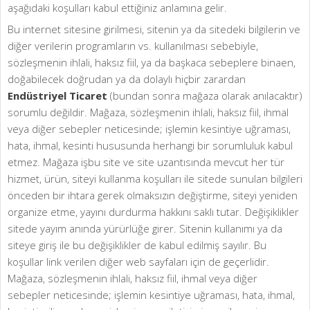
aşağıdaki koşulları kabul ettiğiniz anlamına gelir.
Bu internet sitesine girilmesi, sitenin ya da sitedeki bilgilerin ve
diğer verilerin programların vs. kullanılması sebebiyle,
sözleşmenin ihlali, haksız fiil, ya da başkaca sebeplere binaen,
doğabilecek doğrudan ya da dolaylı hiçbir zarardan
Endüstriyel Ticaret
(bundan sonra mağaza olarak anılacaktır)
sorumlu değildir. Mağaza, sözleşmenin ihlali, haksız fiil, ihmal
veya diğer sebepler neticesinde; işlemin kesintiye uğraması,
hata, ihmal, kesinti hususunda herhangi bir sorumluluk kabul
etmez. Mağaza işbu site ve site uzantısında mevcut her tür
hizmet, ürün, siteyi kullanma koşulları ile sitede sunulan bilgileri
önceden bir ihtara gerek olmaksızın değiştirme, siteyi yeniden
organize etme, yayını durdurma hakkını saklı tutar. Değişiklikler
sitede yayım anında yürürlüğe girer. Sitenin kullanımı ya da
siteye giriş ile bu değişiklikler de kabul edilmiş sayılır. Bu
koşullar link verilen diğer web sayfaları için de geçerlidir.
Mağaza, sözleşmenin ihlali, haksız fiil, ihmal veya diğer
sebepler neticesinde; işlemin kesintiye uğraması, hata, ihmal,